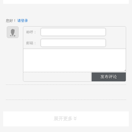
气体的集中供应与自动切换。依据《医用气体工程技术
规范》GB 50751-2012及相关标准，汇流排的配置、安
装及使用均有明确的技术要求。在配置方面，气体汇流
您好！
请登录
排供应源...
称呼：
邮箱：
展开更多