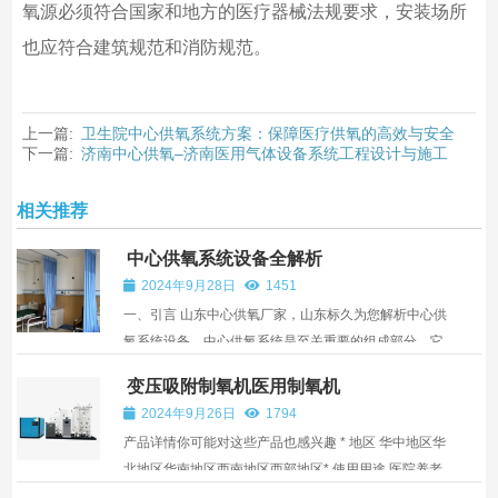
氧源必须符合国家和地方的医疗器械法规要求，安装场所
也应符合建筑规范和消防规范。
上一篇:
卫生院中心供氧系统方案：保障医疗供氧的高效与安全
下一篇:
济南中心供氧–济南医用气体设备系统工程设计与施工
相关推荐
中心供氧系统设备全解析
2024年9月28日
1451
一、引言 山东中心供氧厂家，山东标久为您解析中心供
氧系统设备，中心供氧系统是至关重要的组成部分，它
能够为患者提供持续、稳定、安全的氧气供应。无论是
变压吸附制氧机医用制氧机
在医院的病房、手术室还是急救室等场所，中心供氧系
2024年9月26日
1794
统都发挥着不可替代的作用。那么，中心供氧系统设备
产品详情你可能对这些产品也感兴趣 * 地区 华中地区华
都...
北地区华南地区西南地区西部地区* 使用用途 医院养老
院卫生院社区医院工程总包装饰公司器械公司个人 独创