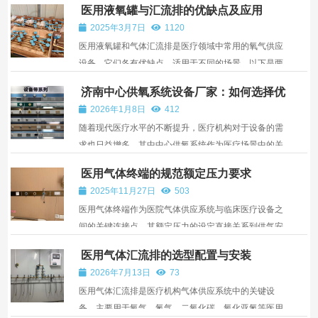
医用液氧罐与汇流排的优缺点及应用
性的阀座式节点设计，提升整体坚固性。汇流导管托架
2025年3月7日
1120
能保持导管直线度...
医用液氧罐和气体汇流排是医疗领域中常用的氧气供应
设备，它们各有优缺点，适用于不同的场景。以下是两
者的详细对比：一、医用液氧罐优点高存储量：液氧罐
济南中心供氧系统设备厂家：如何选择优
能够存储大量的液氧。因为液氧的密度比气态氧大得
质供应商？
2026年1月8日
412
多，在相同体积下可以储存更多的氧气。例如，一个中
随着现代医疗水平的不断提升，医疗机构对于设备的需
等大小的...
求也日益增多，其中中心供氧系统作为医疗场景中的关
键设备之一，其作用尤为重要。济南作为医疗设备生产
医用气体终端的规范额定压力要求
的重地之一，聚集了众多中心供氧系统设备厂家，对于
2025年11月27日
503
医院和其他医疗场所来说，选择一家优质的供氧系统厂
医用气体终端作为医院气体供应系统与临床医疗设备之
家至关...
间的关键连接点，其额定压力的设定直接关系到供气安
全、设备正常运行及患者治疗效果。为确保系统稳定可
医用气体汇流排的选型配置与安装
靠，我国《医用气体工程技术规范》（GB 50751-
2026年7月13日
73
2012）及相关行业标准对各类医用气体终端的额定工
医用气体汇流排是医疗机构气体供应系统中的关键设
作压力作出了...
备，主要用于氧气、氮气、二氧化碳、氧化亚氮等医用