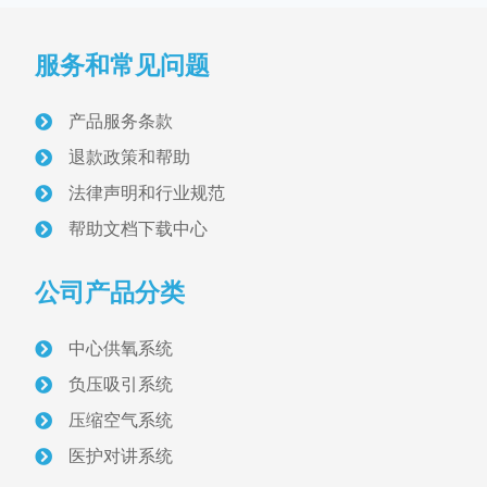
产品分类
PRODUCT
服务和常见问题
病房设备带与终端
医用气体终端
产品服务条款
退款政策和帮助
医用设备带
法律声明和行业规范
气体维修阀
帮助文档下载中心
配电与照明
公司产品分类
医护对讲设备
中心供氧系统
负压吸引系统
信息化呼叫对讲
压缩空气系统
智能型呼叫对讲
医护对讲系统