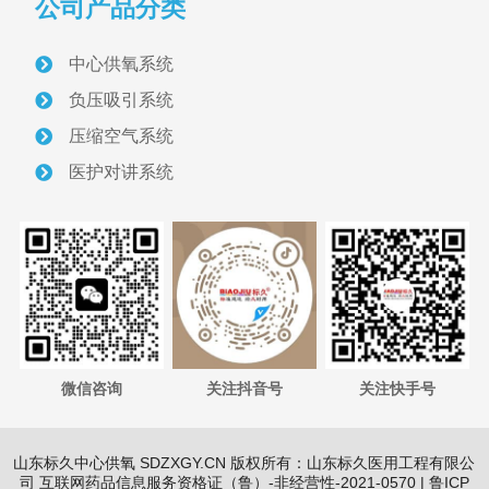
配电与照明
公司产品分类
医护对讲设备
中心供氧系统
负压吸引系统
信息化呼叫对讲
压缩空气系统
智能型呼叫对讲
医护对讲系统
医用气体管道与设备
医用气体管道
管道压力调节监控设备
微信咨询
关注抖音号
关注快手号
中心气站设备
中心供氧站设备
山东标久中心供氧 SDZXGY.CN 版权所有：山东标久医用工程有限公
司 互联网药品信息服务资格证（鲁）-非经营性-2021-0570 |
鲁ICP