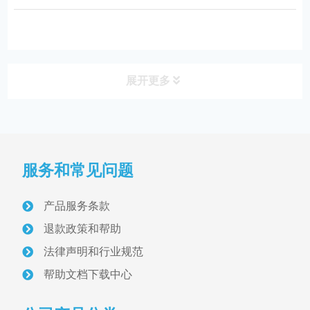
应。无论是在医院的病房、手术室还是
急救室等场所，中心供氧系统都发挥着
不可替代的作用。那么，中心供氧系统
设备都...
展开更多
产品分类
PRODUCT
服务和常见问题
病房设备带与终端
医用气体终端
产品服务条款
退款政策和帮助
医用设备带
法律声明和行业规范
气体维修阀
帮助文档下载中心