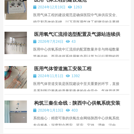
2024年12月19日
1263
医用气体工程的建设规范是确保医院中气体供应安全、
稳定和高效的关键。以下是医用气体工程建设的主要规
范：一、气体质量与安全医用气体应具有高纯度，通常
医用氧气汇流排选型配置及气源站连续供
要求气体纯度达到99%以上，且应无菌、无病毒等杂
氧保障技术
2026年7月24日
43
质，以满足医疗用途。医用气体工程应确保气体的安全
医用中心供氧系统中汇流排的配置数量并非与终端数量
使用，包...
简单挂钩，而是依据系统用氧负荷计算与运行周期的双
重约束。根据GB 50751-2012《医用气体工程技术规
医用气体管道施工安装工程
范》，医用氧气钢瓶汇流排的容量应根据医疗卫生机构
2024年11月1日
1392
的最大需氧量及操作人员班次确定，每组钢瓶容量均须
医用气体管道安装是医院建设中至关重要的环节，直接
满足计算...
关系到医疗服务的质量和患者的生命安全。气体管道严
格选材，精心施工，确保管道连接牢固、密封良好。精
构筑三秦生命线：陕西中心供氧系统安装
准规划布局，注重清洁脱脂与标识。严格检测验收，为
服务，护航西安、延安医疗康养机构
2026年1月13日
403
您打造安全可靠的医用气体管道系统，助力医疗服务高
系统核心：精密可靠的供氧生命网络陕西中心供氧系统
效开展...
专业服务：深度契合西安、延安、宝鸡、渭南、汉中、
榆林等地需求我们的服务承诺：从规划到守护的全周期