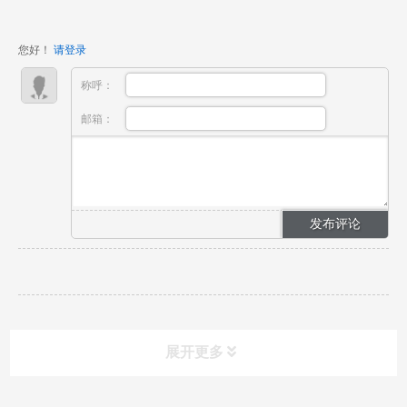
保障 在医疗与健康照护领域，稳定、纯净、即时的氧气
供应是维系生命的基石，是抢救危重患者的第一道防
您好！
请登录
线，也是...
称呼：
邮箱：
展开更多