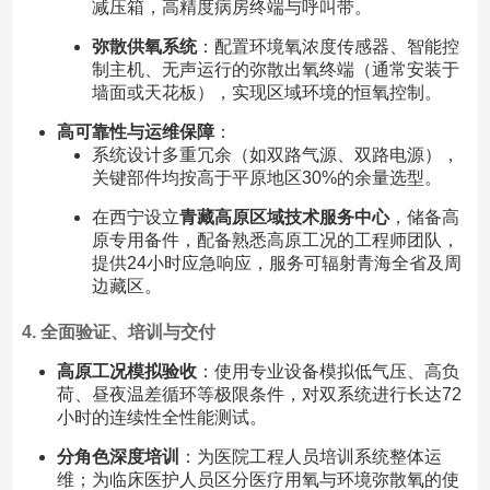
减压箱，高精度病房终端与呼叫带。
弥散供氧系统
：配置环境氧浓度传感器、智能控
制主机、无声运行的弥散出氧终端（通常安装于
墙面或天花板），实现区域环境的恒氧控制。
高可靠性与运维保障
：
系统设计多重冗余（如双路气源、双路电源），
关键部件均按高于平原地区30%的余量选型。
在西宁设立
青藏高原区域技术服务中心
，储备高
原专用备件，配备熟悉高原工况的工程师团队，
提供24小时应急响应，服务可辐射青海全省及周
边藏区。
4. 全面验证、培训与交付
高原工况模拟验收
：使用专业设备模拟低气压、高负
荷、昼夜温差循环等极限条件，对双系统进行长达72
小时的连续性全性能测试。
分角色深度培训
：为医院工程人员培训系统整体运
维；为临床医护人员区分医疗用氧与环境弥散氧的使