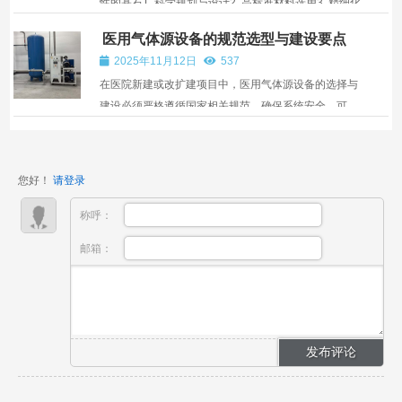
性的基石1. 科学规划与设计2. 高标准材料选用3. 精细化
安装工艺4. 全面检测与验收徐州服务的独特优势1. 快速
医用气体源设备的规范选型与建设要点
响应机制2. 熟悉本地医疗环境3. 持续维护支持4. 合规性
2025年11月12日
537
保障选择专业安装服务的考量因素未来发展趋势结语 ...
在医院新建或改扩建项目中，医用气体源设备的选择与
建设必须严格遵循国家相关规范，确保系统安全、可
靠、高效运行。主要依据包括《医用气体工程技术规
范》（GB 50751）、《氧气站设计规范》（GB
50030）、《医疗器械监督管理条例》以及YY/T系列行
您好！
请登录
业标准。这些规范对...
称呼：
邮箱：