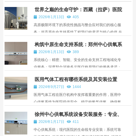
世界之巅的生命守护：西藏（拉萨）医院
中心供氧与高原弥散供氧整体解决方案
2026年1月13日
405
高原极限环境下的系统性挑战与整合应对我们的核心服
务：超高原生命支持系统工程我们的承诺与核心价值 在
世界海拔最高城市之一的拉萨，氧气不仅是医疗救治的
构筑中原生命支持系统：郑州中心供氧系
关键资源，更是保障人类正常生理机能的生存基础。平
统服务，护航河南医疗康养机构
2026年1月13日
389
均海拔超过3650米的极端环境，对现代医疗系统构成
系统核心：精密、智能、安全的生命支持工程地域化专
了独特的...
业服务：深度契合河南多元医疗格局我们的服务承诺：
从蓝图到长期运营的全周期伙伴 在中原腹地这片承载着
医用气体工程有哪些系统及其安装位置
厚重文明与亿万人健康的土地上，稳定、洁净、及时的
2024年9月27日
1444
氧气供应是医疗救护的基石，是基层卫生机构的生命
医用气体工程在医疗机构中发挥着重要的作用，医用中
线，更是...
心供氧系统为医院提供安全，稳定的氧气供氧，确保氧
气均匀输出，为患者提供舒适的吸氧体验。医用氧气源
徐州中心供氧系统设备安装服务：专业、
为医院提供稳定、充足的氧气源。液氧储罐储存大量液
可靠、一体化的生命支持保障
2026年1月17日
411
态氧，通过汽化后供医院使用；制氧机则利用空气分离
中心供氧系统：现代医院的生命线专业安装：系统可靠
技术现...