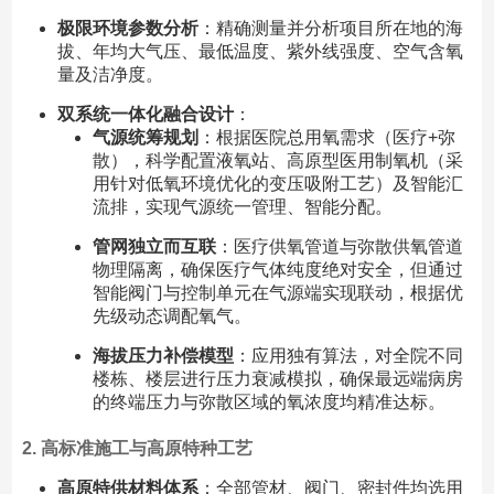
极限环境参数分析
：精确测量并分析项目所在地的海
拔、年均大气压、最低温度、紫外线强度、空气含氧
量及洁净度。
双系统一体化融合设计
：
气源统筹规划
：根据医院总用氧需求（医疗+弥
散），科学配置液氧站、高原型医用制氧机（采
用针对低氧环境优化的变压吸附工艺）及智能汇
流排，实现气源统一管理、智能分配。
管网独立而互联
：医疗供氧管道与弥散供氧管道
物理隔离，确保医疗气体纯度绝对安全，但通过
智能阀门与控制单元在气源端实现联动，根据优
先级动态调配氧气。
海拔压力补偿模型
：应用独有算法，对全院不同
楼栋、楼层进行压力衰减模拟，确保最远端病房
的终端压力与弥散区域的氧浓度均精准达标。
2. 高标准施工与高原特种工艺
高原特供材料体系
：全部管材、阀门、密封件均选用