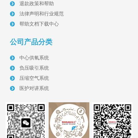
退款政策和帮助
医用设备带
法律声明和行业规范
气体维修阀
帮助文档下载中心
配电与照明
公司产品分类
医护对讲设备
中心供氧系统
负压吸引系统
信息化呼叫对讲
压缩空气系统
智能型呼叫对讲
医护对讲系统
医用气体管道与设备
医用气体管道
管道压力调节监控设备