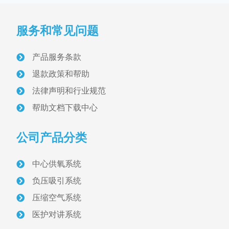
产品分类
PRODUCT
服务和常见问题
病房设备带与终端
医用气体终端
产品服务条款
退款政策和帮助
医用设备带
法律声明和行业规范
气体维修阀
帮助文档下载中心
配电与照明
公司产品分类
医护对讲设备
中心供氧系统
负压吸引系统
信息化呼叫对讲
压缩空气系统
智能型呼叫对讲
医护对讲系统