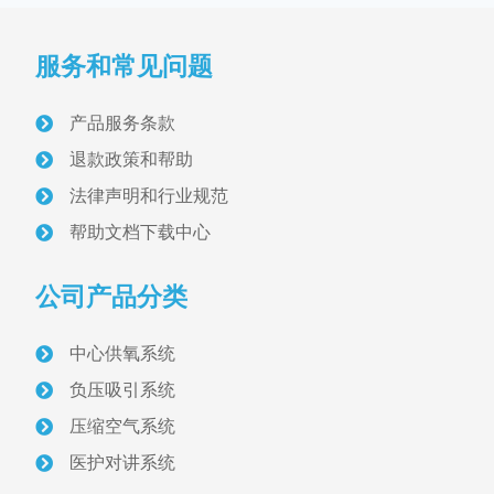
产品分类
PRODUCT
服务和常见问题
病房设备带与终端
医用气体终端
产品服务条款
退款政策和帮助
医用设备带
法律声明和行业规范
气体维修阀
帮助文档下载中心
配电与照明
公司产品分类
医护对讲设备
中心供氧系统
负压吸引系统
信息化呼叫对讲
压缩空气系统
智能型呼叫对讲
医护对讲系统